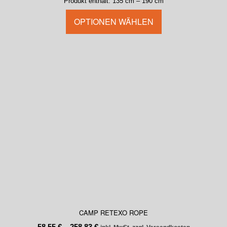
Produkt enthält: 135
cm
– 190
cm
OPTIONEN WÄHLEN
CAMP RETEXO ROPE
58,55
€
–
258,83
€