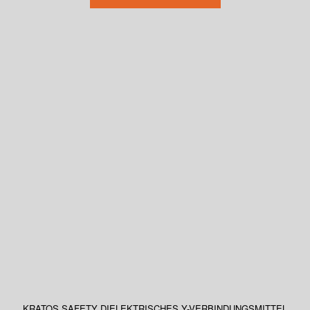
KRATOS SAFETY DIELEKTRISCHES Y-VERBINDUNGSMITTEL