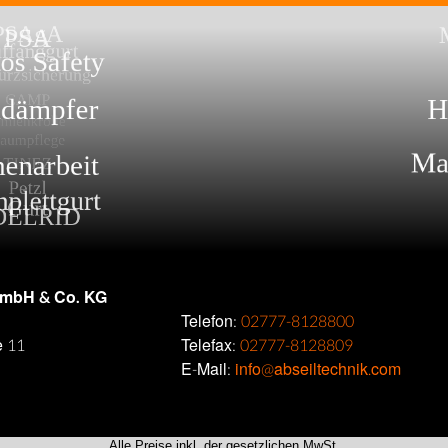
GmbH & Co. KG
Telefon:
02777-8128800
e 11
Telefax:
02777-8128809
E-Mail:
info@abseiltechnik.com
Alle Preise inkl. der gesetzlichen MwSt.