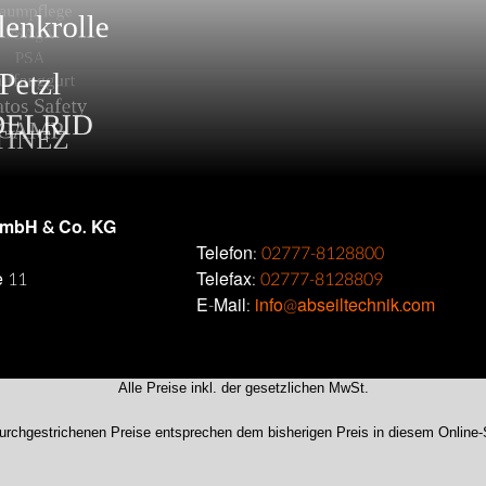
GmbH & Co. KG
Telefon:
02777-8128800
e 11
Telefax:
02777-8128809
E-Mail:
info@abseiltechnik.com
Alle Preise inkl. der gesetzlichen MwSt.
urchgestrichenen Preise entsprechen dem bisherigen Preis in diesem Online