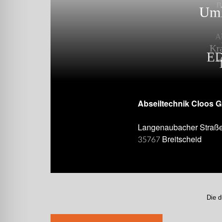
Abseiltechnik Cloos 
Langenaubacher Straß
35767 Breitscheid
Die d