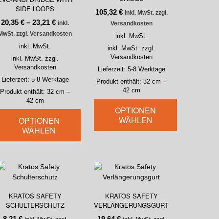
SIDE LOOPS
105,32
€
inkl. MwSt. zzgl.
20,35
€
–
23,21
€
inkl.
Versandkosten
MwSt. zzgl. Versandkosten
inkl. MwSt.
inkl. MwSt.
inkl. MwSt. zzgl.
Versandkosten
inkl. MwSt. zzgl.
Versandkosten
Lieferzeit:
5-8 Werktage
Lieferzeit:
5-8 Werktage
Produkt enthält: 32
cm
–
42
cm
Produkt enthält: 32
cm
–
42
cm
OPTIONEN
WÄHLEN
OPTIONEN
WÄHLEN
KRATOS SAFETY
KRATOS SAFETY
SCHULTERSCHUTZ
VERLÄNGERUNGSGURT
8,21
€
19,64
€