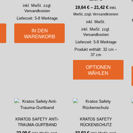
inkl. MwSt. zzgl.
19,64
€
–
21,42
€
inkl.
Versandkosten
MwSt. zzgl. Versandkosten
Lieferzeit:
5-8 Werktage
inkl. MwSt.
IN DEN
inkl. MwSt. zzgl.
Versandkosten
WARENKORB
Lieferzeit:
5-8 Werktage
Produkt enthält: 32
cm
–
37
cm
OPTIONEN
WÄHLEN
KRATOS SAFETY ANTI-
KRATOS SAFETY
TRAUMA-GURTBAND
RÜCKENSCHUTZ
23,09
€
33,92
€