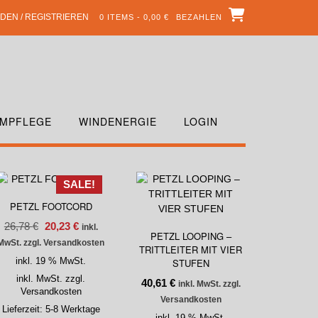
DEN / REGISTRIEREN
0 ITEMS - 0,00 €
BEZAHLEN
MPFLEGE
WINDENERGIE
LOGIN
SALE!
PETZL FOOTCORD
26,78
€
20,23
€
inkl.
PETZL LOOPING –
MwSt. zzgl. Versandkosten
TRITTLEITER MIT VIER
inkl. 19 % MwSt.
STUFEN
inkl. MwSt. zzgl.
40,61
€
inkl. MwSt. zzgl.
Versandkosten
Versandkosten
Lieferzeit:
5-8 Werktage