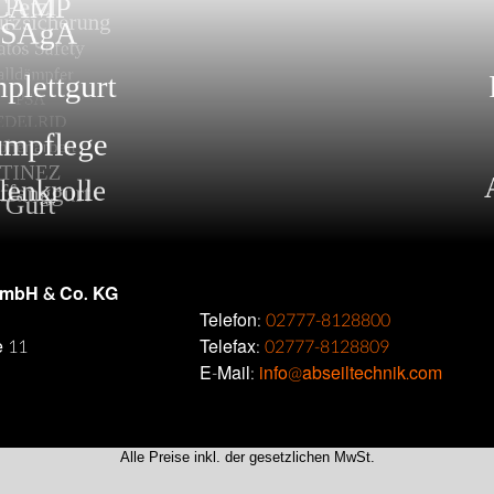
GmbH & Co. KG
Telefon:
02777-8128800
e 11
Telefax:
02777-8128809
E-Mail:
info@abseiltechnik.com
Alle Preise inkl. der gesetzlichen MwSt.