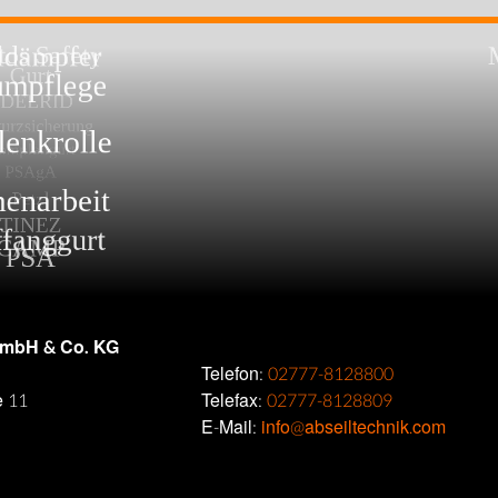
GmbH & Co. KG
Telefon:
02777-8128800
e 11
Telefax:
02777-8128809
E-Mail:
info@abseiltechnik.com