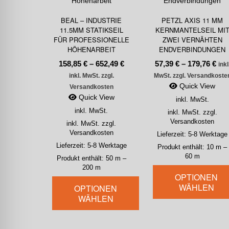
BEAL – INDUSTRIE
PETZL AXIS 11 MM
11.5MM STATIKSEIL
KERNMANTELSEIL MI
FÜR PROFESSIONELLE
ZWEI VERNÄHTEN
HÖHENARBEIT
ENDVERBINDUNGEN
158,85
€
–
652,49
€
57,39
€
–
179,76
€
inkl
inkl. MwSt. zzgl.
MwSt. zzgl. Versandkoste
Quick View
Versandkosten
Quick View
inkl. MwSt.
inkl. MwSt.
inkl. MwSt. zzgl.
Versandkosten
inkl. MwSt. zzgl.
Versandkosten
Lieferzeit:
5-8 Werktage
Lieferzeit:
5-8 Werktage
Produkt enthält: 10
m
–
60
m
Produkt enthält: 50
m
–
200
m
OPTIONEN
WÄHLEN
OPTIONEN
WÄHLEN