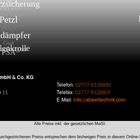
GmbH & Co. KG
Telefon:
02777-8128800
e 11
Telefax:
02777-8128809
E-Mail:
info@abseiltechnik.com
Alle Preise inkl. der gesetzlichen MwSt.
urchgestrichenen Preise entsprechen dem bisherigen Preis in diesem Online