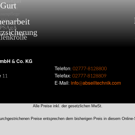
GmbH & Co. KG
Telefon:
02777-8128800
e 11
Telefax:
02777-8128809
E-Mail:
info@abseiltechnik.com
Alle Preise inkl. der gesetzlichen MwSt.
urchgestrichenen Preise entsprechen dem bisherigen Preis in diesem Online