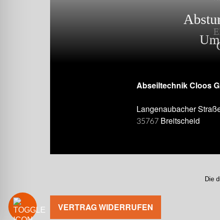
Abseiltechnik Cloos 
Langenaubacher Straß
35767 Breitscheid
Die d
VERTRAG WIDERRUFEN