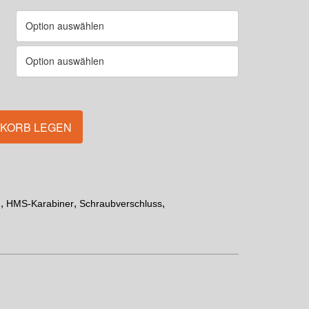
NKORB LEGEN
,
,
,
m
HMS-Karabiner
Schraubverschluss