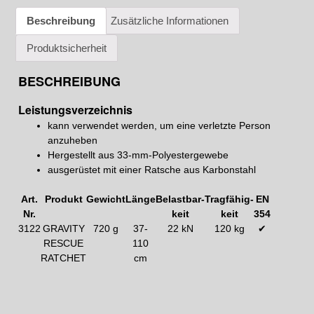
Beschreibung
Zusätzliche Informationen
Produktsicherheit
BESCHREIBUNG
Leistungsverzeichnis
kann verwendet werden, um eine verletzte Person
anzuheben
Hergestellt aus 33-mm-Polyestergewebe
ausgerüstet mit einer Ratsche aus Karbonstahl
Art.
Produkt
Gewicht
Länge
Belastbar-
Tragfähig-
EN
Nr.
keit
keit
354
3122
GRAVITY
720 g
37-
22 kN
120 kg
✔
RESCUE
110
RATCHET
cm