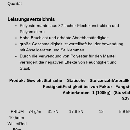
Qualität.
Leistungsverzeichnis
Polyestermantel aus 32-facher Flechtkonstruktion und
Polyamidkern
Hohe Bruchlast und erhöhte Abriebbeständigkeit
große Geschmeidigkeit ist vorteilhaft bei der Anwendung
mit Abseilgeräten und Seilklemmen
Durch die Verwendung von Polyester für den Mantel
verringert die negativen Effekte von Feuchtigkeit und
Staub
Produkt
Gewicht
Statische
Statische
Sturzanzahl
Anprallkr
Festigkeit
Festigkeit bei
von Faktor
Fangst
Achterknoten
1 (100kg)
(Sturzfa
0.3)
PRIUM
74 g/m
31 kN
17.8 kN
13
5.9 k
10,5mm
White/Red
50m