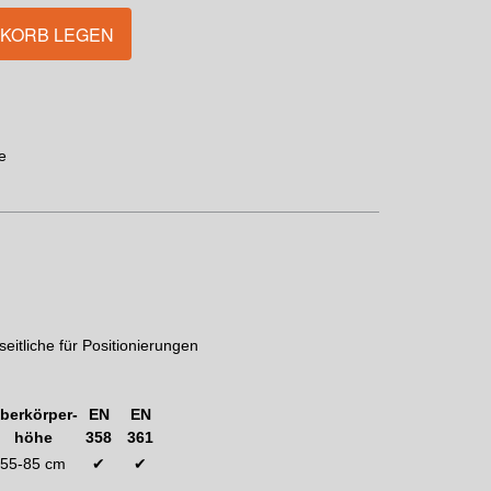
NKORB LEGEN
e
eitliche für Positionierungen
berkörper-
EN
EN
höhe
358
361
55-85 cm
✔
✔