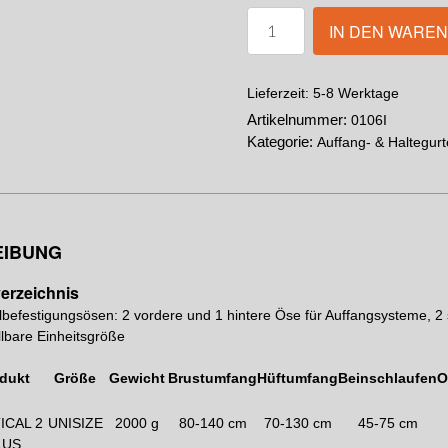
IN DEN WARE
5-8 Werktage
Lieferzeit:
Artikelnummer:
0106I
Kategorie:
Auffang- & Haltegurt
EIBUNG
erzeichnis
lbefestigungsösen: 2 vordere und 1 hintere Öse für Auffangsysteme, 2 s
llbare Einheitsgröße
dukt
Größe
Gewicht
Brustumfang
Hüftumfang
Beinschlaufen
O
ICAL 2
UNISIZE
2000 g
80-140 cm
70-130 cm
45-75 cm
LUS