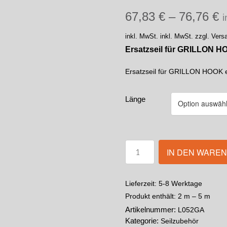
67,83
€
–
76,76
€
i
inkl. MwSt.
inkl. MwSt. zzgl. Ver
Ersatzseil für GRILLON 
Ersatzseil für GRILLON HOOK 
Länge
IN DEN WARE
5-8 Werktage
Lieferzeit:
Produkt enthält: 2
m
– 5
m
Artikelnummer:
L052GA
Kategorie:
Seilzubehör