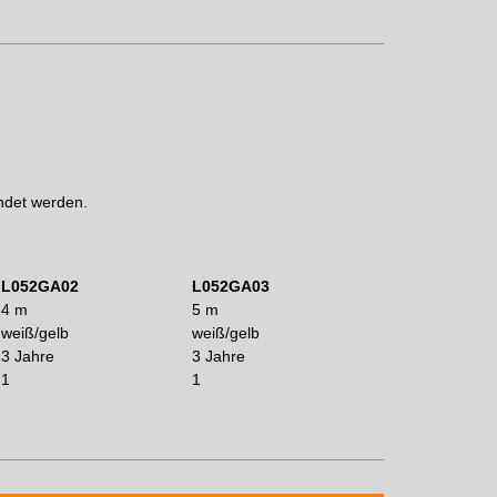
ndet werden.
L052GA02
L052GA03
4 m
5 m
weiß/gelb
weiß/gelb
3 Jahre
3 Jahre
1
1