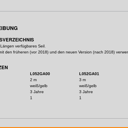
EIBUNG
SVERZEICHNIS
r Längen verfügbares Seil.
it den früheren (vor 2018) und den neuen Version (nach 2018) verwe
ZEN
L052GA00
L052GA01
2 m
3 m
weiß/gelb
weiß/gelb
3 Jahre
3 Jahre
1
1