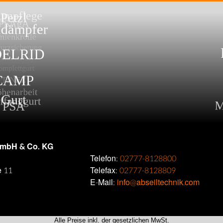
GmbH & Co. KG
Telefon:
02777-8128800
e 11
Telefax:
02777-8128809
E-Mail:
info@abseiltechnik.com
Alle Preise inkl. der gesetzlichen MwSt.