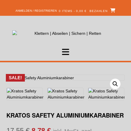
ANMELDEN / REGISTRIEREN
0 ITEMS - 0,00 €
BEZAHLEN
SALE!
KRATOS SAFETY ALUMINIUMKARABINER
17,55
€
8,78
€