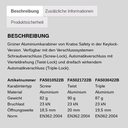
Beschreibung
Zusätzliche Informationen
Produktsicherheit
BESCHREIBUNG
Grüner Aluminiumkarabiner von Kratos Safety in der Keylock-
Version. Verfügbar mit den Verschlusssystemen
Schraubverschluss (Screw-Lock), Automatikverschluss mit
Vierteldrehung (Twist-Lock) und dreifach wirkendem
Automatikverschluss (Triple-Lock).
Artikelnummer
FA5010522B
FA5021722B
FA5030422B
Karabintertyp
Screw
Twist
Triple
Material
Aluminium
Aluminium
Aluminium
Gewicht
82 g
90 g
87 g
Bruchlast
23 kN
23 kN
23 kN
Öffnungsweite
18,5 mm
20 mm
19,5 mm
Norm
EN362:2004
EN362:2004
EN362:2004