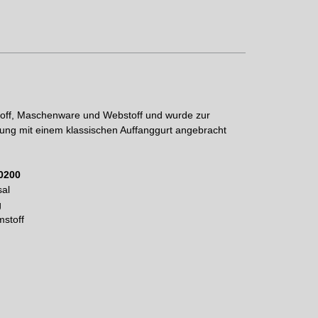
off, Maschenware und Webstoff und wurde zur
dung mit einem klassischen Auffanggurt angebracht
0200
sal
g
stoff