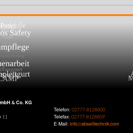
GmbH & Co. KG
Telefon:
02777-8128800
e 11
Telefax:
02777-8128809
E-Mail:
info@abseiltechnik.com