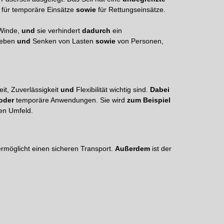
für temporäre Einsätze
sowie
für Rettungseinsätze.
 Winde,
und
sie verhindert
dadurch
ein
Heben
und
Senken von Lasten
sowie
von Personen,
it, Zuverlässigkeit
und
Flexibilität wichtig sind.
Dabei
oder
temporäre Anwendungen. Sie wird
zum Beispiel
len Umfeld.
rmöglicht einen sicheren Transport.
Außerdem
ist der