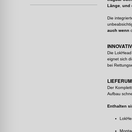
Länge
,
und
Die integrier
unbeabsichti
auch wenn
d
INNOVATI
Die LokHea
eignet sich 
bei Rettungs
LIEFERUM
Der Komplett
Aufbau schne
Enthalten s
LokHe
Monta