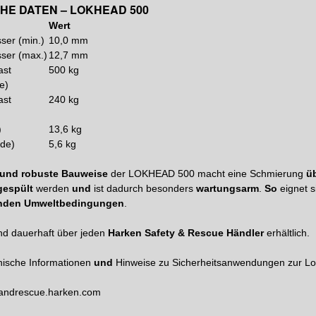
HE DATEN – LOKHEAD 500
Wert
ser (min.)
10,0 mm
ser (max.)
12,7 mm
ast
500 kg
e)
ast
240 kg
)
13,6 kg
nde)
5,6 kg
und robuste Bauweise
der LOKHEAD 500 macht eine Schmierung
ü
gespült
werden
und
ist dadurch besonders
wartungsarm
.
So
eignet s
nden Umweltbedingungen
.
ind dauerhaft über jeden
Harken Safety & Rescue Händler
erhältlich.
nische Informationen
und
Hinweise zu Sicherheitsanwendungen zur L
tyandrescue.harken.com