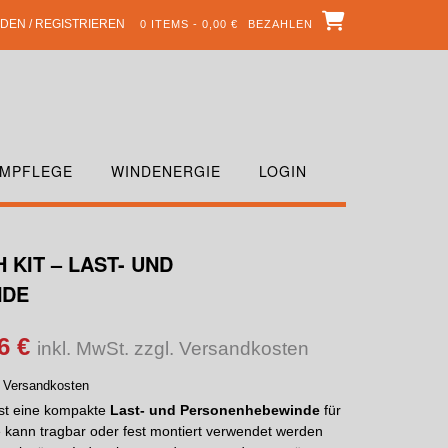
DEN / REGISTRIEREN
0 ITEMS - 0,00 €
BEZAHLEN
MPFLEGE
WINDENERGIE
LOGIN
 KIT – LAST- UND
NDE
96
€
inkl. MwSt. zzgl. Versandkosten
. Versandkosten
st eine kompakte
Last- und Personenhebewinde
für
e kann tragbar oder fest montiert verwendet werden