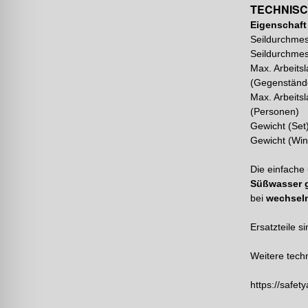
TECHNISC
Eigenschaft
Seildurchmes
Seildurchmes
Max. Arbeitsl
(Gegenständ
Max. Arbeitsl
(Personen)
Gewicht (Set
Gewicht (Wi
Die einfache
Süßwasser 
bei
wechsel
Ersatzteile s
Weitere tech
https://safe