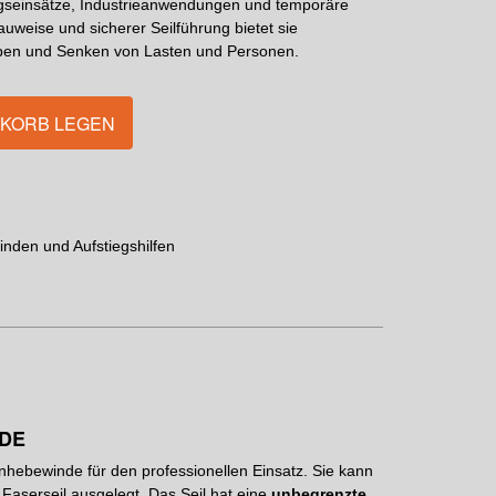
ungseinsätze, Industrieanwendungen und temporäre
weise und sicherer Seilführung bietet sie
eben und Senken von Lasten und Personen.
NKORB LEGEN
nden und Aufstiegshilfen
NDE
hebewinde für den professionellen Einsatz. Sie kann
m Faserseil ausgelegt. Das Seil hat eine
unbegrenzte