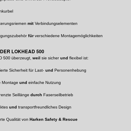
nkurbel
kerungsriemen
mit
Verbindungselementen
tigungszubehör
für
verschiedene Montagemöglichkeiten
 DER LOKHEAD 500
 500 überzeugt,
weil
sie sicher
und
flexibel ist:
zierte Sicherheit für Last-
und
Personenhebung
le Montage
und
einfache Nutzung
enzte Seillänge
durch
Faserseilbetrieb
ktes
und
transportfreundliches Design
te Qualität von
Harken Safety & Rescue