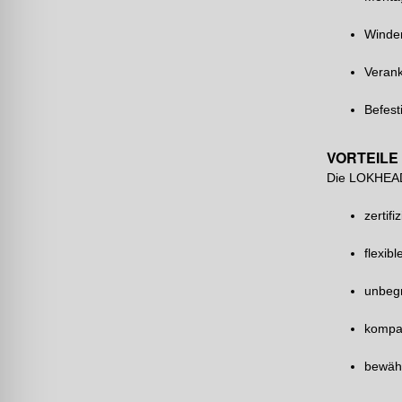
Winde
Veran
Befes
VORTEILE
Die LOKHEAD
zertifi
flexib
unbegr
kompa
bewähr