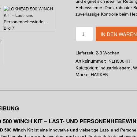
und eignet sich ideal für Rett
Hebesysteme. Dank robuster Bau
zuverlässige Kontrolle beim H
IN DEN WARE
2-3 Wochen
Lieferzeit:
Artikelnummer:
INLH500KIT
Kategorien:
,
Industrieklettern
Wi
Marke:
HARKEN
EIBUNG
 500 WINCH KIT – LAST- UND PERSONENHEBEWI
 500 Winch Kit
ist eine innovative
und
vielseitige Last-
und
Personen
 fest
montiert verwendet werden,
und
sie ist für den Betrieb mit eine