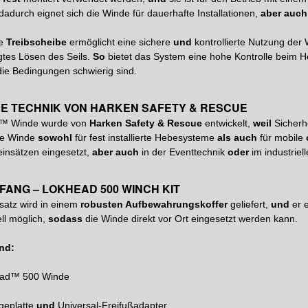
dadurch eignet sich die Winde für dauerhafte Installationen,
aber auch
te
Treibscheibe
ermöglicht eine sichere
und
kontrollierte Nutzung der
gtes Lösen des Seils.
So
bietet das System eine hohe Kontrolle beim 
ie Bedingungen schwierig sind.
VE TECHNIK VON HARKEN SAFETY & RESCUE
d™ Winde wurde von
Harken Safety & Rescue
entwickelt,
weil
Sicherhe
die Winde
sowohl
für fest installierte Hebesysteme
als auch
für mobile
einsätzen eingesetzt,
aber auch
in der Eventtechnik
oder
im industriel
FANG – LOKHEAD 500 WINCH KIT
satz wird in einem
robusten Aufbewahrungskoffer
geliefert,
und
er e
ll möglich,
sodass
die Winde direkt vor Ort eingesetzt werden kann.
ind:
ad™ 500 Winde
geplatte
und
Universal-Freifußadapter