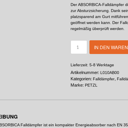
Der ABSORBICA-Falldämpfer die
zur Absturzsicherung. Dank sei
platzsparend am Gurt mitführen.
geöffnet werden kann. Der Fall
regelmäßig überprüft werden.
IN DEN WARE
5-8 Werktage
Lieferzeit:
Artikelnummer:
L010AB00
Kategorien:
,
Falldämpfer
Falld
Marke:
PETZL
EIBUNG
SORBICA Falldämpfer ist ein kompakter Energieabsorber nach EN 355 f