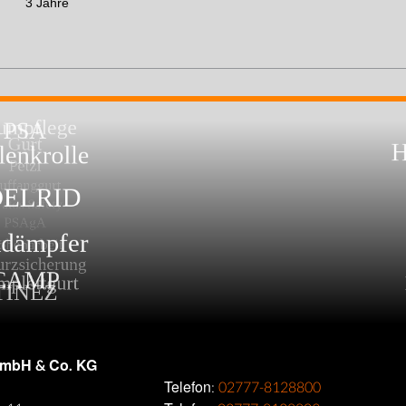
3 Jahre
GmbH & Co. KG
Telefon:
02777-8128800