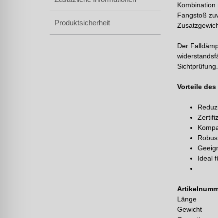
Kombination 
Fangstoß zuv
Produktsicherheit
Zusatzgewich
Der Falldämp
widerstandsf
Sichtprüfung
Vorteile de
Reduzi
Zertif
Kompak
Robus
Geeign
Ideal 
Artikelnumm
Länge
Gewicht