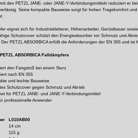
mit den PETZL JANE- oder JANE-Y-Verbindungsmitteln reduziert er be
erlässig. Seine kompakte Bauweise sorgt für hohen Tragekomfort und 
t.
fer eignet sich für Industriekletterer, Höhenarbeiter, Gerüstbauer sow
ähige Schutzcover schützt den Energieabsorber vor Schmutz und Abrieb 
. Der PETZL ABSORBICA erfüllt die Anforderungen der EN 355 und ist für
s PETZL ABSORBICA Falldämpfers
ert den Fangstoß bei einem Sturz
iziert nach EN 355
te und leichte Bauweise
tes Schutzcover gegen Schmutz und Abrieb
et für PETZL JANE- und JANE-Y-Verbindungsmittel
für professionelle Anwender
er
L010AB00
14 cm
115 g