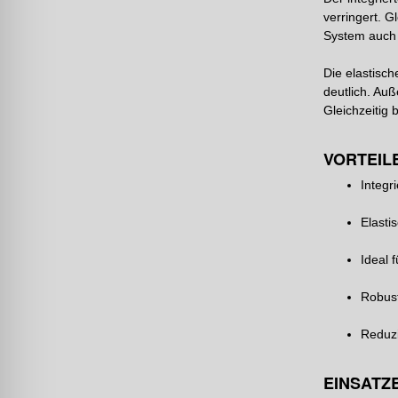
verringert. G
System auch f
Die elastisc
deutlich. Au
Gleichzeitig 
VORTEIL
Integr
Elasti
Ideal 
Robust
Reduzi
EINSATZ