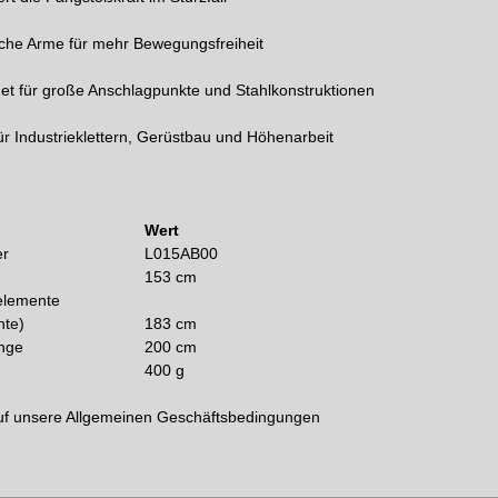
sche Arme für mehr Bewegungsfreiheit
et für große Anschlagpunkte und Stahlkonstruktionen
für Industrieklettern, Gerüstbau und Höhenarbeit
Wert
er
L015AB00
153 cm
elemente
nte)
183 cm
nge
200 cm
400 g
uf unsere
Allgemeinen Geschäftsbedingungen