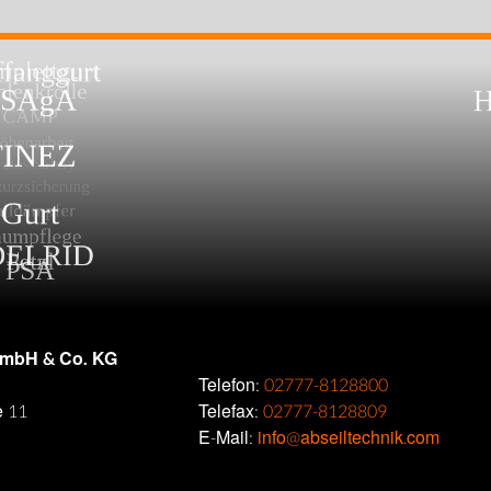
GmbH & Co. KG
Telefon:
02777-8128800
e 11
Telefax:
02777-8128809
E-Mail:
info@abseiltechnik.com