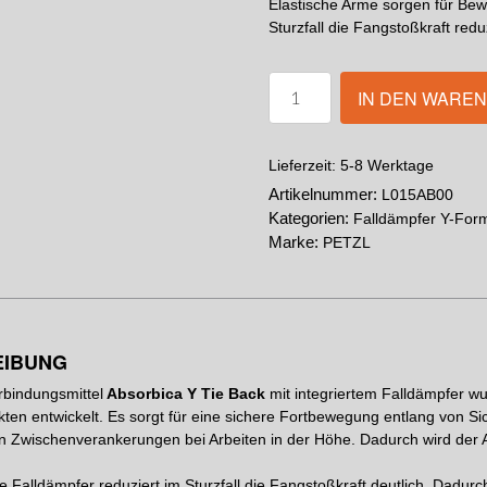
Elastische Arme sorgen für Bew
Sturzfall die Fangstoßkraft reduz
IN DEN WARE
5-8 Werktage
Lieferzeit:
Artikelnummer:
L015AB00
Kategorien:
Falldämpfer Y-For
Marke:
PETZL
EIBUNG
bindungsmittel
Absorbica Y Tie Back
mit integriertem Falldämpfer wu
ten entwickelt. Es sorgt für eine sichere Fortbewegung entlang von S
n Zwischenverankerungen bei Arbeiten in der Höhe. Dadurch wird der Ar
te Falldämpfer reduziert im Sturzfall die Fangstoßkraft deutlich. Dadu