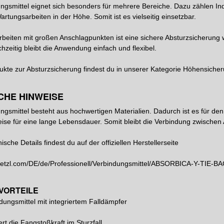
ngsmittel eignet sich besonders für mehrere Bereiche. Dazu zählen Ind
Wartungsarbeiten in der Höhe. Somit ist es vielseitig einsetzbar.
rbeiten mit großen Anschlagpunkten ist eine sichere Absturzsicherung w
hzeitig bleibt die Anwendung einfach und flexibel.
ukte zur Absturzsicherung findest du in unserer Kategorie Höhensich
CHE HINWEISE
ngsmittel besteht aus hochwertigen Materialien. Dadurch ist es für den
eise für eine lange Lebensdauer. Somit bleibt die Verbindung zwische
ische Details findest du auf der offiziellen Herstellerseite
petzl.com/DE/de/Professionell/Verbindungsmittel/ABSORBICA-Y-TIE-B
VORTEILE
dungsmittel mit integriertem Falldämpfer
ert die Fangstoßkraft im Sturzfall