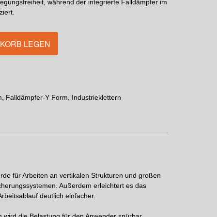
egungsfreiheit, während der integrierte Falldämpfer im
iert.
NKORB LEGEN
,
,
m
Falldämpfer-Y Form
Industrieklettern
rde für Arbeiten an vertikalen Strukturen und großen
icherungssystemen. Außerdem erleichtert es das
beitsablauf deutlich einfacher.
rch wird die Belastung für den Anwender spürbar