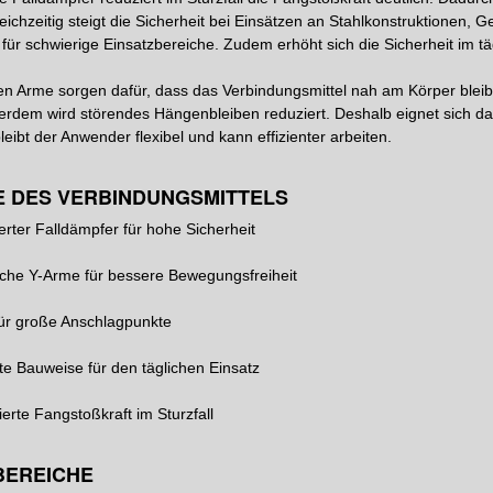
leichzeitig steigt die Sicherheit bei Einsätzen an Stahlkonstruktionen, 
ür schwierige Einsatzbereiche. Zudem erhöht sich die Sicherheit im tä
hen Arme sorgen dafür, dass das Verbindungsmittel nah am Körper bleib
ßerdem wird störendes Hängenbleiben reduziert. Deshalb eignet sich d
bleibt der Anwender flexibel und kann effizienter arbeiten.
E DES VERBINDUNGSMITTELS
ierter Falldämpfer für hohe Sicherheit
sche Y-Arme für bessere Bewegungsfreiheit
für große Anschlagpunkte
e Bauweise für den täglichen Einsatz
erte Fangstoßkraft im Sturzfall
BEREICHE