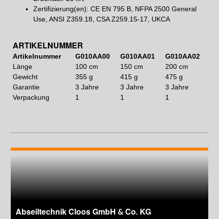
Zertifizierung(en): CE EN 795 B, NFPA 2500 General
Use, ANSI Z359.18, CSA Z259.15-17, UKCA
ARTIKELNUMMER
Artikelnummer
G010AA00
G010AA01
G010AA02
Länge
100 cm
150 cm
200 cm
Gewicht
355 g
415 g
475 g
Garantie
3 Jahre
3 Jahre
3 Jahre
Verpackung
1
1
1
Abseiltechnik Cloos GmbH & Co. KG