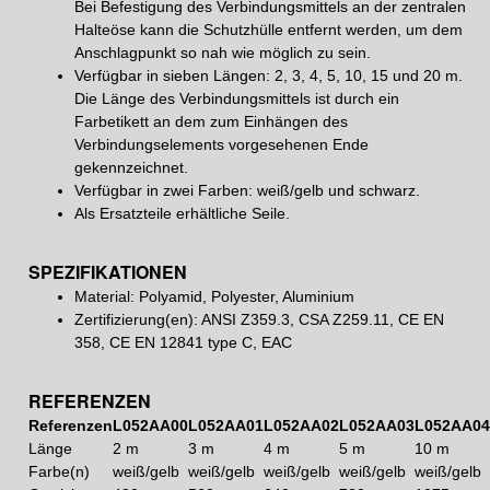
Bei Befestigung des Verbindungsmittels an der zentralen
Halteöse kann die Schutzhülle entfernt werden, um dem
Anschlagpunkt so nah wie möglich zu sein.
Verfügbar in sieben Längen: 2, 3, 4, 5, 10, 15 und 20 m.
Die Länge des Verbindungsmittels ist durch ein
Farbetikett an dem zum Einhängen des
Verbindungselements vorgesehenen Ende
gekennzeichnet.
Verfügbar in zwei Farben: weiß/gelb und schwarz.
Als Ersatzteile erhältliche Seile.
SPEZIFIKATIONEN
Material: Polyamid, Polyester, Aluminium
Zertifizierung(en): ANSI Z359.3, CSA Z259.11, CE EN
358, CE EN 12841 type C, EAC
REFERENZEN
Referenzen
L052AA00
L052AA01
L052AA02
L052AA03
L052AA0
Länge
2 m
3 m
4 m
5 m
10 m
Farbe(n)
weiß/gelb
weiß/gelb
weiß/gelb
weiß/gelb
weiß/gelb