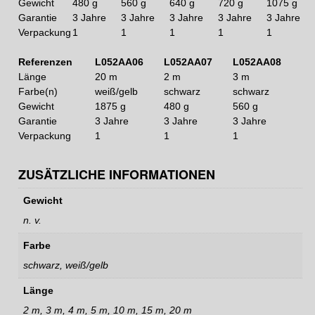
Gewicht
480 g
560 g
640 g
720 g
1075 g
Garantie
3 Jahre
3 Jahre
3 Jahre
3 Jahre
3 Jahre
Verpackung
1
1
1
1
1
Referenzen
L052AA06
L052AA07
L052AA08
Länge
20 m
2 m
3 m
Farbe(n)
weiß/gelb
schwarz
schwarz
Gewicht
1875 g
480 g
560 g
Garantie
3 Jahre
3 Jahre
3 Jahre
Verpackung
1
1
1
ZUSÄTZLICHE INFORMATIONEN
Gewicht
n. v.
Farbe
schwarz, weiß/gelb
Länge
2 m, 3 m, 4 m, 5 m, 10 m, 15 m, 20 m