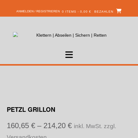
ANMELDEN / REGISTRIEREN
0 ITEMS - 0,00 €
BEZAHLEN
PETZL GRILLON
160,65
€
–
214,20
€
inkl. MwSt. zzgl.
Versandkosten