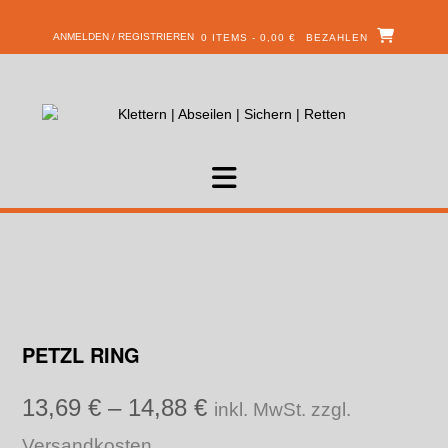
ANMELDEN / REGISTRIEREN
0 ITEMS - 0,00 €
BEZAHLEN
PETZL RING
13,69
€
–
14,88
€
inkl. MwSt. zzgl.
Versandkosten