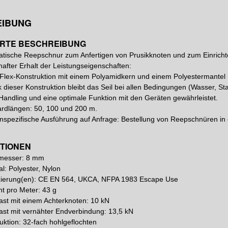
EIBUNG
ERTE BESCHREIBUNG
atische Reepschnur zum Anfertigen von Prusikknoten und zum Einric
after Erhalt der Leistungseigenschaften:
Flex-Konstruktion mit einem Polyamidkern und einem Polyestermantel m
 dieser Konstruktion bleibt das Seil bei allen Bedingungen (Wasser, 
Handling und eine optimale Funktion mit den Geräten gewährleistet.
rdlängen: 50, 100 und 200 m.
spezifische Ausführung auf Anfrage: Bestellung von Reepschnüren in 
ATIONEN
messer: 8 mm
al: Polyester, Nylon
izierung(en): CE EN 564, UKCA, NFPA 1983 Escape Use
t pro Meter: 43 g
ast mit einem Achterknoten: 10 kN
ast mit vernähter Endverbindung: 13,5 kN
uktion: 32-fach hohlgeflochten