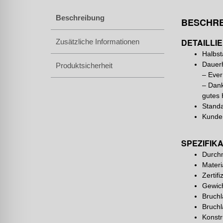
Beschreibung
BESCHR
DETAILLI
Zusätzliche Informationen
Halbst
Dauerh
Produktsicherheit
– Ever
– Dank
gutes 
Standa
Kunden
SPEZIFIK
Durch
Materi
Zertif
Gewich
Bruchl
Bruchl
Konstr