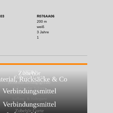
03
R076AA06
200 m
weiß
3 Jahre
1