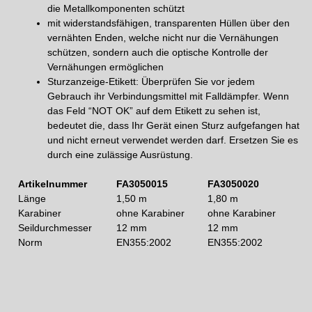
die Metallkomponenten schützt
mit widerstandsfähigen, transparenten Hüllen über den
vernähten Enden, welche nicht nur die Vernähungen
schützen, sondern auch die optische Kontrolle der
Vernähungen ermöglichen
Sturzanzeige-Etikett: Überprüfen Sie vor jedem
Gebrauch ihr Verbindungsmittel mit Falldämpfer. Wenn
das Feld “NOT OK” auf dem Etikett zu sehen ist,
bedeutet die, dass Ihr Gerät einen Sturz aufgefangen hat
und nicht erneut verwendet werden darf. Ersetzen Sie es
durch eine zulässige Ausrüstung.
Artikelnummer
FA3050015
FA3050020
Länge
1,50 m
1,80 m
Karabiner
ohne Karabiner
ohne Karabiner
Seildurchmesser
12 mm
12 mm
Norm
EN355:2002
EN355:2002