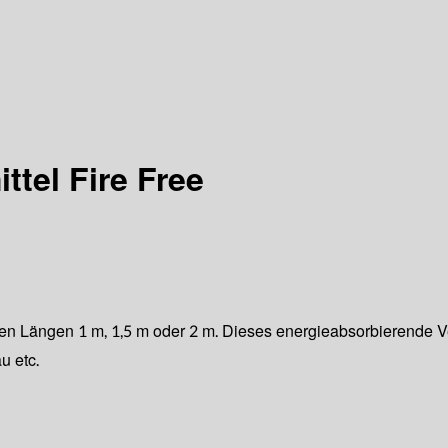
tel Fire Free
den Längen 1 m, 1,5 m oder 2 m. Dieses energieabsorbierende Ve
u etc.