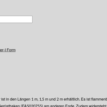
er-I Form
 ist in den Längen 1 m, 1,5 m und 2 m erhältlich. Es ist flamme
erüsthaken (FA5020755) am anderen Ende. Zudem widersteht d