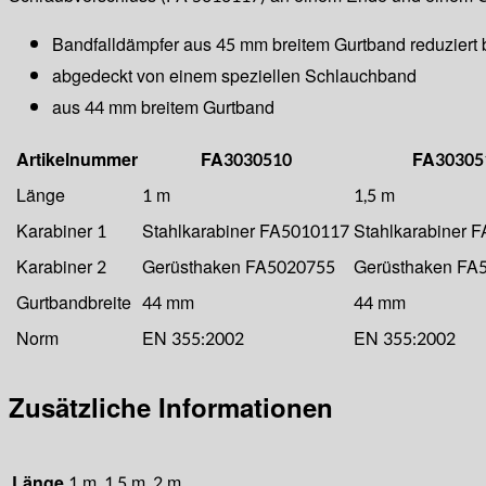
Bandfalldämpfer aus 45 mm breitem Gurtband reduziert b
abgedeckt von einem speziellen Schlauchband
aus 44 mm breitem Gurtband
Artikelnummer
FA3030510
FA30305
Länge
1 m
1,5 m
Karabiner 1
Stahlkarabiner FA5010117
Stahlkarabiner 
Karabiner 2
Gerüsthaken FA5020755
Gerüsthaken FA
Gurtbandbreite
44 mm
44 mm
Norm
EN 355:2002
EN 355:2002
Zusätzliche Informationen
Länge
1 m, 1,5 m, 2 m