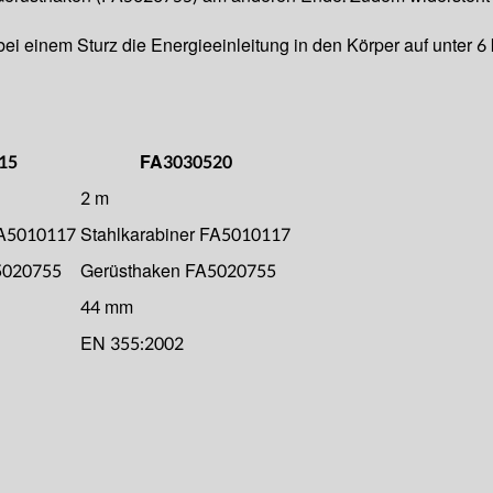
ei einem Sturz die Energieeinleitung in den Körper auf unter 6
15
FA3030520
2 m
FA5010117
Stahlkarabiner FA5010117
5020755
Gerüsthaken FA5020755
44 mm
EN 355:2002