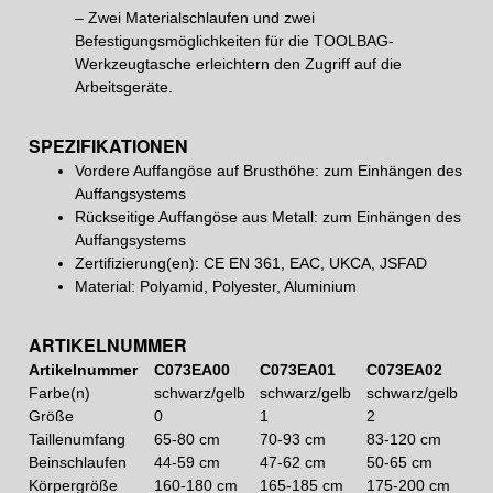
– Zwei Materialschlaufen und zwei
Befestigungsmöglichkeiten für die TOOLBAG-
Werkzeugtasche erleichtern den Zugriff auf die
Arbeitsgeräte.
SPEZIFIKATIONEN
Vordere Auffangöse auf Brusthöhe: zum Einhängen des
Auffangsystems
Rückseitige Auffangöse aus Metall: zum Einhängen des
Auffangsystems
Zertifizierung(en): CE EN 361, EAC, UKCA, JSFAD
Material: Polyamid, Polyester, Aluminium
ARTIKELNUMMER
Artikelnummer
C073EA00
C073EA01
C073EA02
Farbe(n)
schwarz/gelb
schwarz/gelb
schwarz/gelb
Größe
0
1
2
Taillenumfang
65-80 cm
70-93 cm
83-120 cm
Beinschlaufen
44-59 cm
47-62 cm
50-65 cm
Körpergröße
160-180 cm
165-185 cm
175-200 cm