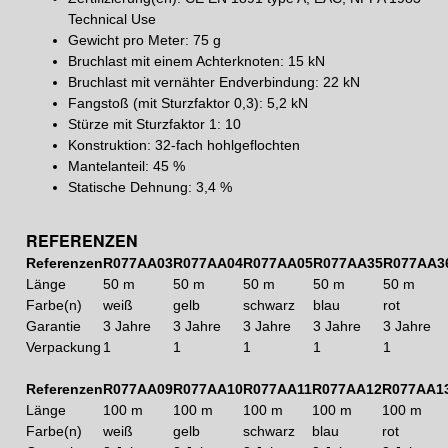
Technical Use
Gewicht pro Meter: 75 g
Bruchlast mit einem Achterknoten: 15 kN
Bruchlast mit vernähter Endverbindung: 22 kN
Fangstoß (mit Sturzfaktor 0,3): 5,2 kN
Stürze mit Sturzfaktor 1: 10
Konstruktion: 32-fach hohlgeflochten
Mantelanteil: 45 %
Statische Dehnung: 3,4 %
REFERENZEN
Referenzen
R077AA03
R077AA04
R077AA05
R077AA35
R077AA3
Länge
50 m
50 m
50 m
50 m
50 m
Farbe(n)
weiß
gelb
schwarz
blau
rot
Garantie
3 Jahre
3 Jahre
3 Jahre
3 Jahre
3 Jahre
Verpackung
1
1
1
1
1
Referenzen
R077AA09
R077AA10
R077AA11
R077AA12
R077AA1
Länge
100 m
100 m
100 m
100 m
100 m
Farbe(n)
weiß
gelb
schwarz
blau
rot