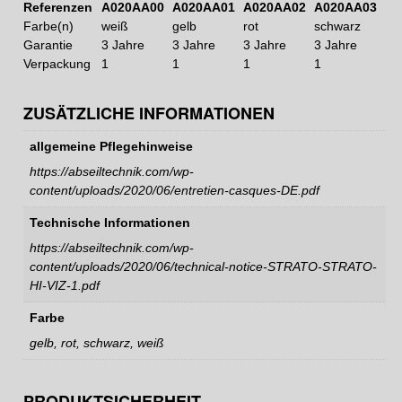
Referenzen
A020AA00
A020AA01
A020AA02
A020AA03
Farbe(n)
weiß
gelb
rot
schwarz
Garantie
3 Jahre
3 Jahre
3 Jahre
3 Jahre
Verpackung
1
1
1
1
ZUSÄTZLICHE INFORMATIONEN
allgemeine Pflegehinweise
https://abseiltechnik.com/wp-
content/uploads/2020/06/entretien-casques-DE.pdf
Technische Informationen
https://abseiltechnik.com/wp-
content/uploads/2020/06/technical-notice-STRATO-STRATO-
HI-VIZ-1.pdf
Farbe
gelb, rot, schwarz, weiß
PRODUKTSICHERHEIT