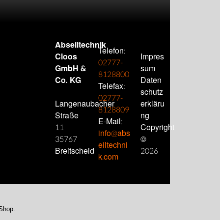
inktem
seil
→
Abseiltechnik
Telefon:
Cloos
Impres
02777-
GmbH &
sum
8128800
Co. KG
Daten
Telefax:
schutz
02777-
Langenaubacher
erkläru
8128809
Straße
ng
E-Mail:
11
Copyright
info@abs
35767
©
eiltechni
Breitscheid
2026
k.com
-Shop.