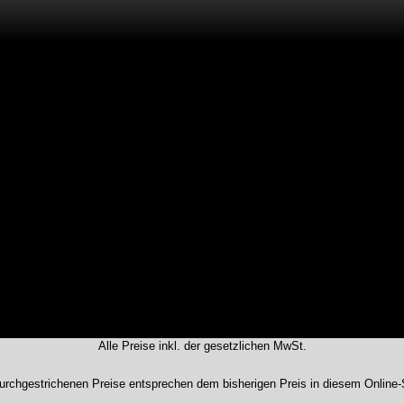
Kratos Safety Höhensicherungsgerät Kalypso mit verz
Stahl
ugeben.
Alle Preise inkl. der gesetzlichen MwSt.
urchgestrichenen Preise entsprechen dem bisherigen Preis in diesem Online