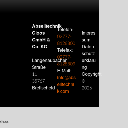
AST
→
Abseiltechnik
Telefon:
Cloos
Impres
02777-
GmbH &
sum
8128800
Co. KG
Daten
Telefax:
schutz
02777-
Langenaubacher
erkläru
8128809
Straße
ng
E-Mail:
11
Copyright
info@abs
35767
©
eiltechni
Breitscheid
2026
k.com
-Shop.