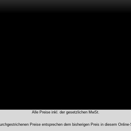
FREEBL
ugeben.
Alle Preise inkl. der gesetzlichen MwSt.
urchgestrichenen Preise entsprechen dem bisherigen Preis in diesem Online