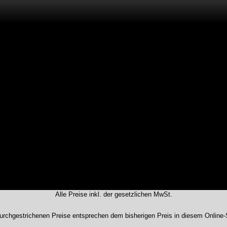
PETZL 
ugeben.
Alle Preise inkl. der gesetzlichen MwSt.
urchgestrichenen Preise entsprechen dem bisherigen Preis in diesem Online