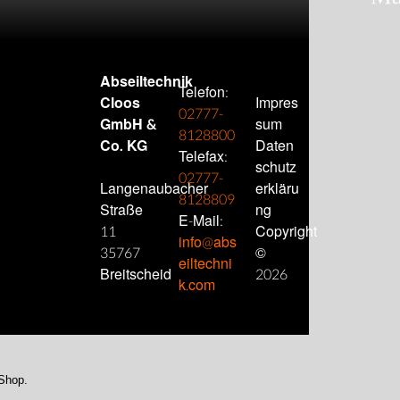
TOP
→
Abseiltechnik
Telefon:
Cloos
Impres
02777-
GmbH &
sum
8128800
Co. KG
Daten
Telefax:
schutz
02777-
Langenaubacher
erkläru
8128809
Straße
ng
E-Mail:
11
Copyright
info@abs
35767
©
eiltechni
Breitscheid
2026
k.com
-Shop.