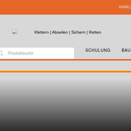
ANMEL
SCHULUNG
BAU
E INFORMATIONEN TOP-1
CHT AM
29. MAI 2020
VON
S.HEINRICH