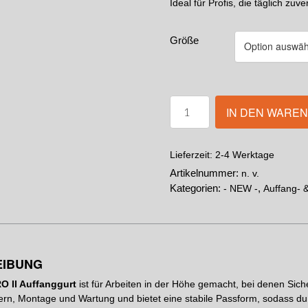
Ideal für Profis, die täglich zuv
Größe
IN DEN WARE
2-4 Werktage
Lieferzeit:
Artikelnummer:
n. v.
Kategorien:
,
- NEW -
Auffang- 
EIBUNG
O II Auffanggurt
ist für Arbeiten in der Höhe gemacht, bei denen Sicher
ttern, Montage und Wartung und bietet eine stabile Passform, sodass du