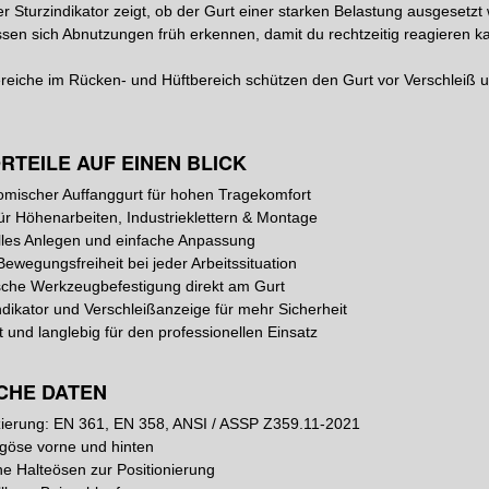
ter Sturzindikator zeigt, ob der Gurt einer starken Belastung ausgesetz
ssen sich Abnutzungen früh erkennen, damit du rechtzeitig reagieren k
ereiche im Rücken- und Hüftbereich schützen den Gurt vor Verschleiß u
RTEILE AUF EINEN BLICK
mischer Auffanggurt für hohen Tragekomfort
für Höhenarbeiten, Industrieklettern & Montage
les Anlegen und einfache Anpassung
ewegungsfreiheit bei jeder Arbeitssituation
sche Werkzeugbefestigung direkt am Gurt
ndikator und Verschleißanzeige für mehr Sicherheit
 und langlebig für den professionellen Einsatz
CHE DATEN
izierung: EN 361, EN 358, ANSI / ASSP Z359.11-2021
göse vorne und hinten
che Halteösen zur Positionierung