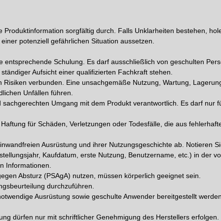
e Produktinformation sorgfältig durch. Falls Unklarheiten bestehen, hol
einer potenziell gefährlichen Situation aussetzen.
e entsprechende Schulung. Es darf ausschließlich von geschulten Per
tändiger Aufsicht einer qualifizierten Fachkraft stehen.
chen Risiken verbunden. Eine unsachgemäße Nutzung, Wartung, Lagerun
lichen Unfällen führen.
nd sachgerechten Umgang mit dem Produkt verantwortlich. Es darf nur f
e Haftung für Schäden, Verletzungen oder Todesfälle, die aus fehlerha
inwandfreien Ausrüstung und ihrer Nutzungsgeschichte ab. Notieren Si
tellungsjahr, Kaufdatum, erste Nutzung, Benutzername, etc.) in der 
en Informationen.
gegen Absturz (PSAgA) nutzen, müssen körperlich geeignet sein.
ngsbeurteilung durchzuführen.
 notwendige Ausrüstung sowie geschulte Anwender bereitgestellt werden
g dürfen nur mit schriftlicher Genehmigung des Herstellers erfolgen.