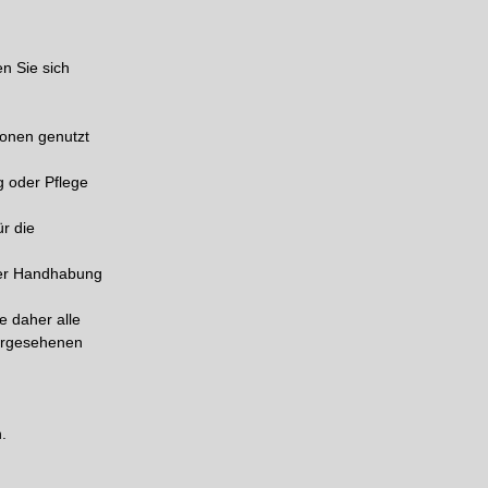
en Sie sich
sonen genutzt
g oder Pflege
ür die
fter Handhabung
e daher alle
vorgesehenen
.