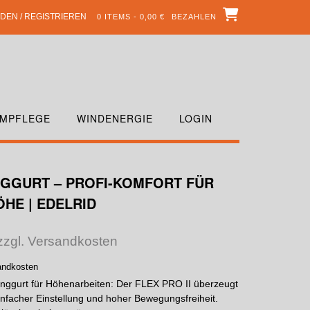
DEN / REGISTRIEREN
0 ITEMS - 0,00 €
BEZAHLEN
MPFLEGE
WINDENERGIE
LOGIN
ANGGURT – PROFI-KOMFORT FÜR
ÖHE | EDELRID
 zzgl. Versandkosten
sandkosten
anggurt für Höhenarbeiten: Der FLEX PRO II überzeugt
nfacher Einstellung und hoher Bewegungsfreiheit.