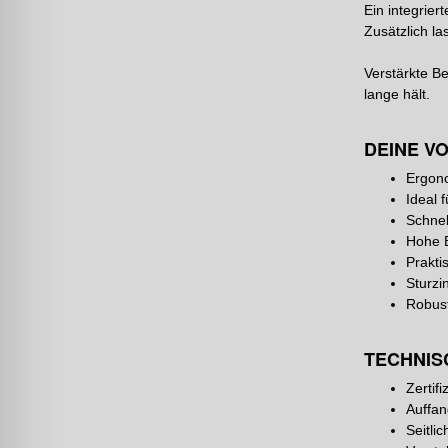
Ein integrier
Zusätzlich la
Verstärkte B
lange hält.
DEINE VO
Ergono
Ideal 
Schnel
Hohe B
Prakti
Sturzi
Robust
TECHNIS
Zertif
Auffan
Seitli