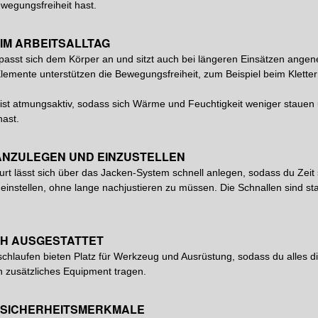
egungsfreiheit hast.
IM ARBEITSALLTAG
 passt sich dem Körper an und sitzt auch bei längeren Einsätzen angen
lemente unterstützen die Bewegungsfreiheit, zum Beispiel beim Kletter
 ist atmungsaktiv, sodass sich Wärme und Feuchtigkeit weniger staue
hast.
ANZULEGEN UND EINZUSTELLEN
urt lässt sich über das Jacken-System schnell anlegen, sodass du Zeit
instellen, ohne lange nachjustieren zu müssen. Die Schnallen sind stab
H AUSGESTATTET
schlaufen bieten Platz für Werkzeug und Ausrüstung, sodass du alles dir
n zusätzliches Equipment tragen.
 SICHERHEITSMERKMALE