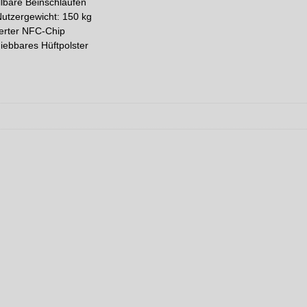
llbare Beinschlaufen
utzergewicht: 150 kg
ierter NFC-Chip
iebbares Hüftpolster