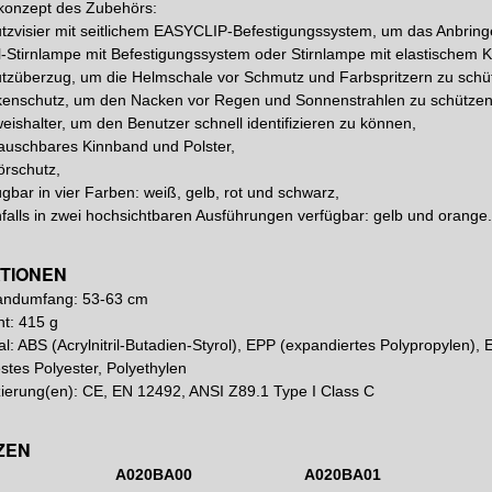
konzept des Zubehörs:
tzvisier mit seitlichem EASYCLIP-Befestigungssystem, um das Anbringe
l-Stirnlampe mit Befestigungssystem oder Stirnlampe mit elastischem 
tzüberzug, um die Helmschale vor Schmutz und Farbspritzern zu schü
kenschutz, um den Nacken vor Regen und Sonnenstrahlen zu schützen
eishalter, um den Benutzer schnell identifizieren zu können,
auschbares Kinnband und Polster,
rschutz,
ügbar in vier Farben: weiß, gelb, rot und schwarz,
falls in zwei hochsichtbaren Ausführungen verfügbar: gelb und orange
ATIONEN
andumfang: 53-63 cm
t: 415 g
al: ABS (Acrylnitril-Butadien-Styrol), EPP (expandiertes Polypropylen),
stes Polyester, Polyethylen
izierung(en): CE, EN 12492, ANSI Z89.1 Type I Class C
ZEN
A020BA00
A020BA01