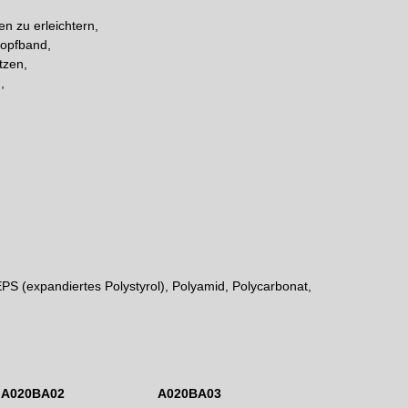
n zu erleichtern,
Kopfband,
tzen,
,
.
 EPS (expandiertes Polystyrol), Polyamid, Polycarbonat,
A020BA02
A020BA03