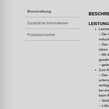
Beschreibung
BESCHR
LEISTUNG
Zusätzliche Informationen
Leicht
– Die 
Produktsicherheit
reduzi
– Das 
sitzen 
– Mit 
gewähr
– geli
Zum Ar
– Das 
unters
verfüg
bei ei
beim A
– Stoß
– Lüft