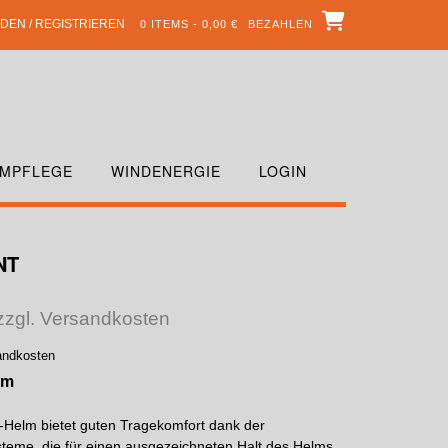
DEN / REGISTRIEREN
0 ITEMS - 0,00 €
BEZAHLEN
MPFLEGE
WINDENERGIE
LOGIN
NT
 zzgl. Versandkosten
sandkosten
lm
Helm bietet guten Tragekomfort dank der
me, die für einen ausgezeichneten Halt des Helms