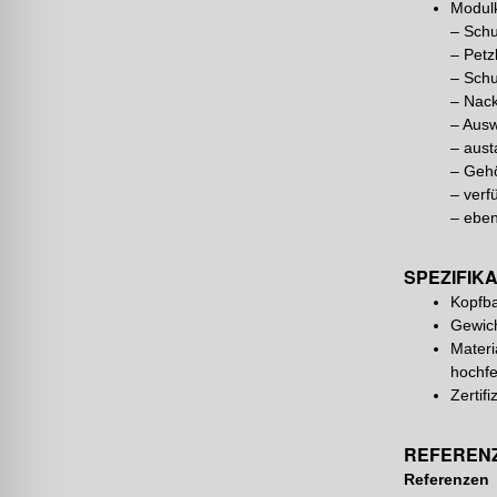
Modul
– Schu
– Petz
– Schu
– Nac
– Ausw
– aust
– Gehö
– verf
– eben
SPEZIFIK
Kopfb
Gewich
Materi
hochfe
Zertif
REFEREN
Referenzen