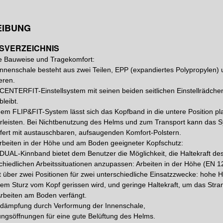
EIBUNG
SVERZEICHNIS
e Bauweise und Tragekomfort:
Innenschale besteht aus zwei Teilen, EPP (expandiertes Polypropylen)
eren.
CENTERFIT-Einstellsystem mit seinen beiden seitlichen Einstellrädchen
bleibt.
dem FLIP&FIT-System lässt sich das Kopfband in die untere Position pl
leisten. Bei Nichtbenutzung des Helms und zum Transport kann das S
efert mit austauschbaren, aufsaugenden Komfort-Polstern.
beiten in der Höhe und am Boden geeigneter Kopfschutz:
DUAL-Kinnband bietet dem Benutzer die Möglichkeit, die Haltekraft d
chiedlichen Arbeitssituationen anzupassen: Arbeiten in der Höhe (EN 
t über zwei Positionen für zwei unterschiedliche Einsatzzwecke: hohe H
nem Sturz vom Kopf gerissen wird, und geringe Haltekraft, um das Stra
rbeiten am Boden verfängt.
dämpfung durch Verformung der Innenschale,
ungsöffnungen für eine gute Belüftung des Helms.